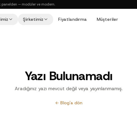
ı tek panelden — modüler ve modern.
imiz
Şirketimiz
Fiyatlandırma
Müşteriler
Yazı Bulunamadı
Aradığınız yazı mevcut değil veya yayınlanmamış.
← Blog'a dön