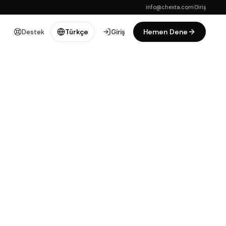
info@chexta.com
Giriş
Hemen Dene
Türkçe
Destek
Giriş