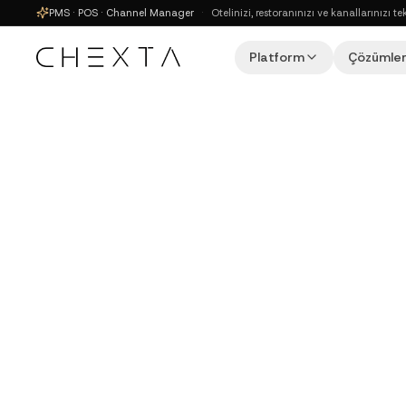
PMS · POS · Channel Manager
·
Otelinizi, restoranınızı ve kanallarınız
Platform
Çözümler