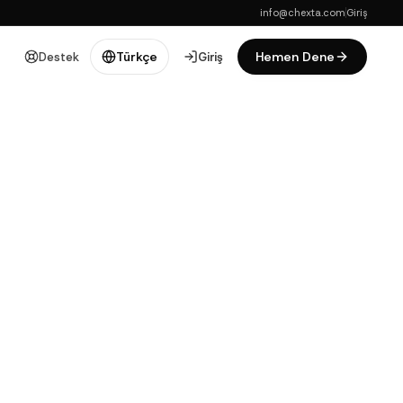
info@chexta.com
Giriş
Hemen Dene
Türkçe
Destek
Giriş