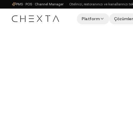
PMS · POS · Channel Manager
·
Otelinizi, restoranınızı ve kanallarınız
Platform
Çözümler