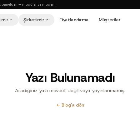
ı tek panelden — modüler ve modern.
imiz
Şirketimiz
Fiyatlandırma
Müşteriler
Yazı Bulunamadı
Aradığınız yazı mevcut değil veya yayınlanmamış.
← Blog'a dön